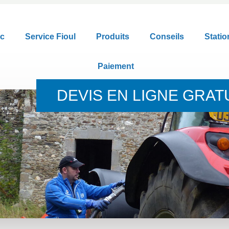
rc
Service Fioul
Produits
Conseils
Statio
Paiement
DEVIS EN LIGNE GRAT