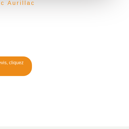
c Aurillac
is, cliquez